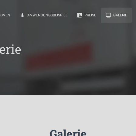
bar_chart
account_balance_wallet
monitor
IONEN
ANWENDUNGSBEISPIEL
PREISE
GALERIE
erie
Galerie