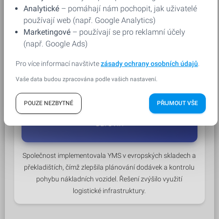
Implementace YMS zlepšila obsluhu přeprav
Analytické
– pomáhají nám pochopit, jak uživatelé
energetických surovin mezi výrobními závody a
používají web (např. Google Analytics)
logistickými terminály. Společnost zvýšila efektivitu
Marketingové
– používají se pro reklamní účely
nakládky a omezila prostoje přeprav.
(např. Google Ads)
Pro více informací navštivte
zásady ochrany osobních údajů
.
Vaše data budou zpracována podle vašich nastavení.
POUZE NEZBYTNÉ
PŘIJMOUT VŠE
Mezinárodní distributor dřeva a dřevních
surovin
Společnost implementovala YMS v evropských skladech a
překladištích, čímž zlepšila plánování dodávek a kontrolu
pohybu nákladních vozidel. Řešení zvýšilo využití
logistické infrastruktury.