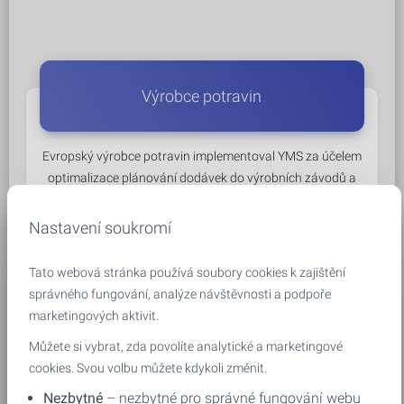
Výrobce potravin
Evropský výrobce potravin implementoval YMS za účelem
optimalizace plánování dodávek do výrobních závodů a
distribučních skladů. Projekt zvýšil včasnost dodávek a
zlepšil kontrolu nad pohybem vozidel.
Nastavení soukromí
Tato webová stránka používá soubory cookies k zajištění
správného fungování, analýze návštěvnosti a podpoře
marketingových aktivit.
Můžete si vybrat, zda povolíte analytické a marketingové
Výrobce biomasy a energetických surovin
cookies. Svou volbu můžete kdykoli změnit.
Nezbytné
– nezbytné pro správné fungování webu