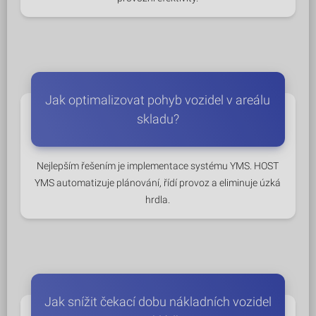
Jak optimalizovat pohyb vozidel v areálu
skladu?
Nejlepším řešením je implementace systému YMS. HOST
YMS automatizuje plánování, řídí provoz a eliminuje úzká
hrdla.
Jak snížit čekací dobu nákladních vozidel