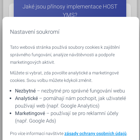
Jaké jsou přínosy implementace HOST
YMS?
Nastavení soukromí
Hlavními přínosy jsou kratší čekací doby vozidel, lepší
využití ramp, snížení provozních nákladů, větší kontrola
Tato webová stránka používá soubory cookies k zajištění
nad procesy a zlepšení bezpečnosti.
správného fungování, analýze návštěvnosti a podpoře
marketingových aktivit.
Můžete si vybrat, zda povolíte analytické a marketingové
cookies. Svou volbu můžete kdykoli změnit.
Nezbytné
– nezbytné pro správné fungování webu
Snižuje YMS čekací dobu nákladních
Analytické
– pomáhají nám pochopit, jak uživatelé
vozidel?
používají web (např. Google Analytics)
Marketingové
– používají se pro reklamní účely
(např. Google Ads)
Ano, díky plánování a řízení provozu. HOST YMS eliminuje
neorganizované fronty a urychluje odbavení vozidel.
Pro více informací navštivte
zásady ochrany osobních údajů
.