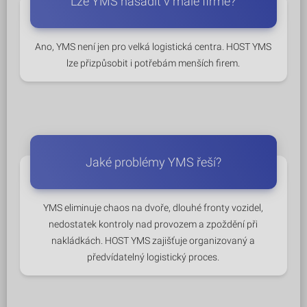
Lze YMS nasadit v malé firmě?
Ano, YMS není jen pro velká logistická centra. HOST YMS
lze přizpůsobit i potřebám menších firem.
Jaké problémy YMS řeší?
YMS eliminuje chaos na dvoře, dlouhé fronty vozidel,
nedostatek kontroly nad provozem a zpoždění při
nakládkách. HOST YMS zajišťuje organizovaný a
předvídatelný logistický proces.