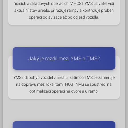
řidičích a skladových operacích. V HOST YMS uživatel vidí
aktuální stav areálu, přiřazuje rampy a kontroluje průběh
operací od avizace až po odjezd vozidla.
Jaký je rozdíl mezi YMS a TMS?
YMS řídí pohyb vozidel v areálu, zatímco TMS se zaměřuje
na dopravu mezi lokalitami. HOST YMS se soustředí na
optimalizaci operací na dvoře a u ramp.