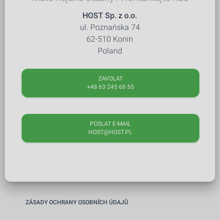
HOST Sp. z o.o.
ul. Poznańska 74
62-510 Konin
Poland
ZAVOLAT
+48 63 245 68 55
POSLAT E-MAIL
HOST@HOST.PL
ZÁSADY OCHRANY OSOBNÍCH ÚDAJŮ