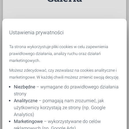
Ustawienia prywatności
keyboard_arrow_left
keyboard_arrow_right
Ta strona wykorzystuje pliki cookies w celu zapewnienia
Poprzedni
Następny
prawidłowego działania, analizy ruchu oraz działań
marketingowych.
Możesz zdecydować, czy zezwalasz na cookies analityczne i
marketingowe. W każdej chwili możesz zmienić swoją decyzję.
Niezbędne
– wymagane do prawidłowego działania
strony
Analityczne
– pomagają nam zrozumieć, jak
użytkownicy korzystają ze strony (np. Google
Analytics)
Marketingowe
– wykorzystywane do celów
reklamowych (np. Google Ads)