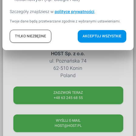
Kontakt z nami
Szczegóły znajdziesz w
polityce prywatności
.
Twoje dane będą przetwarzane zgodnie z wybranymi ustawieniami.
TYLKO NIEZBĘDNE
AKCEPTUJ WSZYSTKIE
Masz pytania? Skontaktuj się z nami
HOST Sp. z o.o.
ul. Poznańska 74
62-510 Konin
Poland
ZADZWOŃ TERAZ
+48 63 245 68 55
WYŚLIJ E-MAIL
HOST@HOST.PL